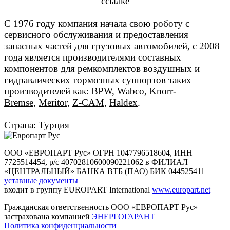
ссылке
С 1976 году компания начала свою роботу с
сервисного обслуживания и предоставления
запасных частей для грузовых автомобилей, с 2008
года является производителями составных
компонентов для ремкомплектов воздушных и
гидравлических тормозных суппортов таких
производителей как:
BPW
,
Wabco
,
Knorr-
Bremse
,
Meritor
,
Z-CAM
,
Haldex
.
Страна: Турция
ООО «ЕВРОПАРТ Рус» ОГРН 1047796518604, ИНН
7725514454, р/с 40702810600090221062 в ФИЛИАЛ
«ЦЕНТРАЛЬНЫЙ» БАНКА ВТБ (ПАО) БИК 044525411
уставные документы
входит в группу EUROPART International
www.europart.net
Гражданская ответственность ООО «ЕВРОПАРТ Рус»
застрахована компанией
ЭНЕРГОГАРАНТ
Политика конфиденциальности