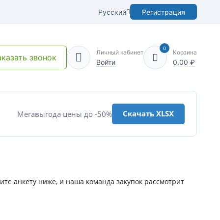
Русский
Регистрация
0
Личный кабинет
Корзина
аказать звонок
Войти
0,00
₽
Скачать XLSX
Мегавыгода цены до -50%
те анкету ниже, и наша команда закупок рассмотрит