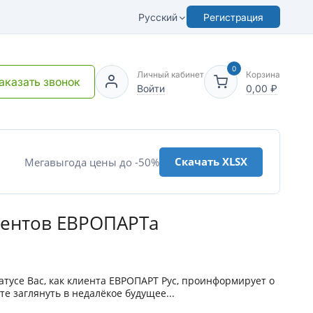
Русский
Регистрация
0
Личный кабинет
Корзина
аказать звонок
Войти
0,00
₽
Скачать XLSX
Мегавыгода цены до -50%
лиентов ЕВРОПАРТа
атусе Вас, как клиента ЕВРОПАРТ Рус, проинформирует о
те заглянуть в недалёкое будущее...