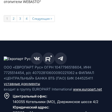
отопители WEBASTO"
1
2
3
4
Следующая >
ООО «ЕВРОПАРТ Рус» ОГРН 1047796518604, ИНН
7725514454, р/с 40702810600090221062 в ФИЛИАЛ
«ЦЕНТРАЛЬНЫЙ» БАНКА ВТБ (ПАО) БИК 044525411
уставные документы
входит в группу EUROPART International
www.europart.net
Центральный офис:
140055 Котельники (МО), Дзержинское шоссе 4/2
Юридический адрес: