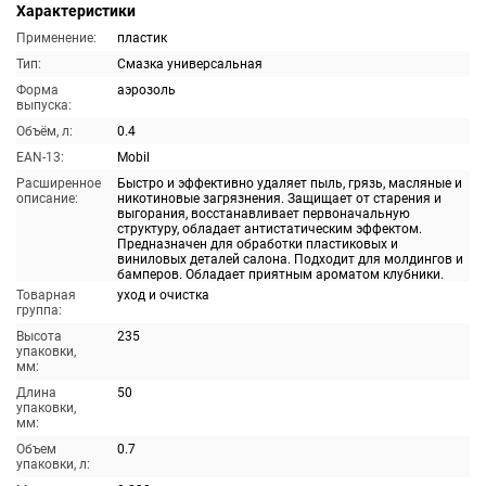
Характеристики
Применение:
пластик
Тип:
Смазка универсальная
Форма
аэрозоль
выпуска:
Объём, л:
0.4
EAN-13:
Mobil
Расширенное
Быстро и эффективно удаляет пыль, грязь, масляные и
описание:
никотиновые загрязнения. Защищает от старения и
выгорания, восстанавливает первоначальную
структуру, обладает антистатическим эффектом.
Предназначен для обработки пластиковых и
виниловых деталей салона. Подходит для молдингов и
бамперов. Обладает приятным ароматом клубники.
Товарная
уход и очистка
группа:
Высота
235
упаковки,
мм:
Длина
50
упаковки,
мм:
Объем
0.7
упаковки, л: