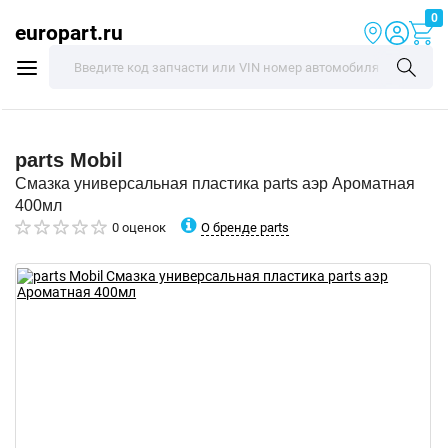
0
europart.ru
parts
Mobil
Смазка универсальная пластика parts аэр Ароматная
400мл
О бренде parts
0 оценок