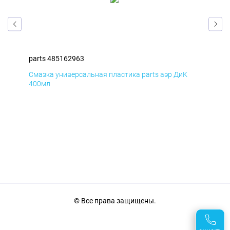
parts 485162963
par
Смазка универсальная пластика parts аэр ДиК
Сма
400мл
40
© Все права защищены.