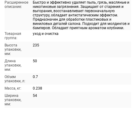
Расширенное
Быстро и эффективно удаляет пыль, грязь, масляные и
описание:
никотиновые загрязнения. Защищает от старения и
выгорания, восстанавливает первоначальную
структуру, обладает антистатическим эффектом.
Предназначен для обработки пластиковых и
виниловых деталей салона. Подходит для молдингов и
бамперов. Обладает приятным ароматом клубники.
Товарная
уход и очистка
группа:
Высота
235
упаковки,
мм:
Длина
50
упаковки,
мм:
Объем
0.7
упаковки, л:
Масса, кг:
0.238
Ширина
54
упаковки,
мм: