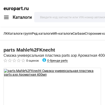
europart.ru
Каталоги
ЛК
Каталоги групп
Ред.каталоги
Wh-каталоги
Carbase
Сторонние к
parts
Mahle%2FKnecht
Смазка универсальная пластика parts аэр Ароматная 40
О бренде parts
0 оценок