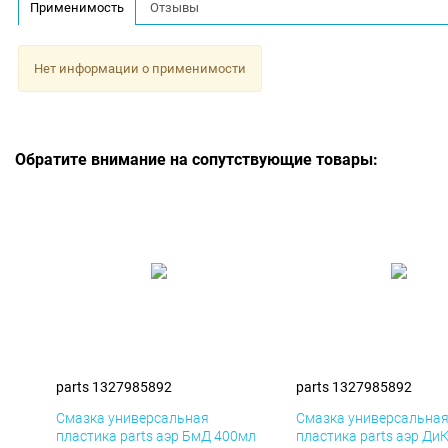
Применимость
Отзывы
Нет информации о применимости
Обратите внимание на сопутствующие товары:
parts 1327985892
parts 1327985892
Смазка универсальная
Смазка универсальна
пластика parts аэр БмД 400мл
пластика parts аэр Ди