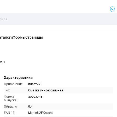
аталоги
Формы
Страницы
0мл
Характеристики
Применение:
пластик
Тип:
Смазка универсальная
Форма
аэрозоль
выпуска:
Объём, л:
0.4
EAN-13:
Mahle%2FKnecht