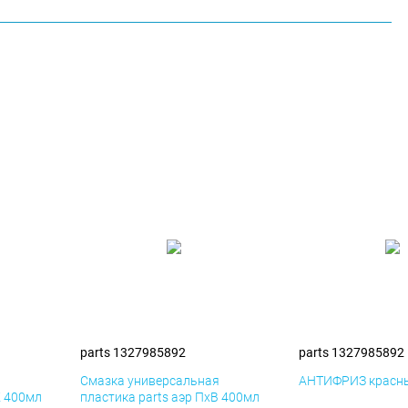
parts 1327985892
parts 1327985892
я
Смазка универсальная
АНТИФРИЗ красны
К 400мл
пластика parts аэр ПхВ 400мл