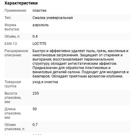
Характеристики
Применение:
пластик
Тип:
Смазка универсальная
Форма
аэрозоль
выпуска:
Объём, л:
0.4
EAN-13:
LOCTITE
Расширенное
Быстро и эффективно удаляет пыль, грязь, масляные и
описание:
никотиновые загрязнения. Защищает от старения и
выгорания, восстанавливает первоначальную
структуру, обладает антистатическим эффектом.
Предназначен для обработки пластиковых и
виниловых деталей салона. Подходит для молдингов и
бамперов. Обладает приятным ароматом клубники.
Товарная
уход и очистка
группа:
Высота
235
упаковки,
мм:
Длина
50
упаковки,
мм:
Объем
0.7
упаковки, л: