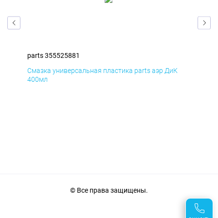
parts 355525881
par
Смазка универсальная пластика parts аэр ДиК
Сма
400мл
40
© Все права защищены.