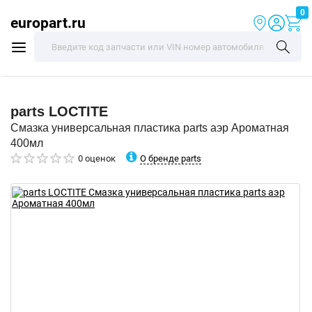
0
europart.ru
parts
LOCTITE
Смазка универсальная пластика parts аэр Ароматная
400мл
О бренде parts
0 оценок