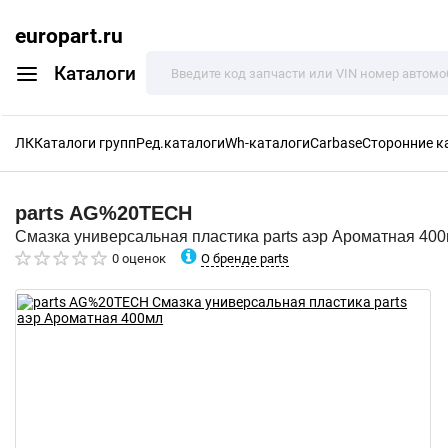
europart.ru
Каталоги
ЛК
Каталоги групп
Ред.каталоги
Wh-каталоги
Carbase
Сторонние к
parts
AG%20TECH
Смазка универсальная пластика parts аэр Ароматная 40
О бренде parts
0 оценок