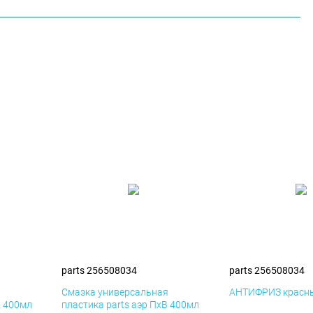
parts 256508034
parts 256508034
я
Смазка универсальная
АНТИФРИЗ красны
К 400мл
пластика parts аэр ПхВ 400мл