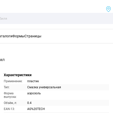
аталоги
Формы
Страницы
0мл
Характеристики
Применение:
пластик
Тип:
Смазка универсальная
Форма
аэрозоль
выпуска:
Объём, л:
0.4
EAN-13:
AG%20TECH