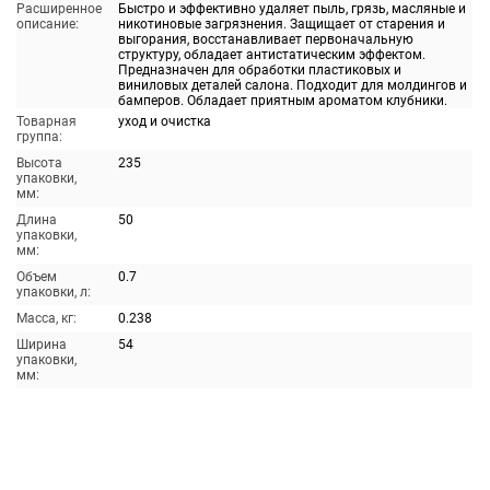
Расширенное
Быстро и эффективно удаляет пыль, грязь, масляные и
описание:
никотиновые загрязнения. Защищает от старения и
выгорания, восстанавливает первоначальную
структуру, обладает антистатическим эффектом.
Предназначен для обработки пластиковых и
виниловых деталей салона. Подходит для молдингов и
бамперов. Обладает приятным ароматом клубники.
Товарная
уход и очистка
группа:
Высота
235
упаковки,
мм:
Длина
50
упаковки,
мм:
Объем
0.7
упаковки, л:
Масса, кг:
0.238
Ширина
54
упаковки,
мм: