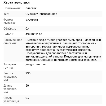
Характеристики
Применение:
пластик
Тип:
Смазка универсальная
Форма
аэрозоль
выпуска:
Объём, л:
0.4
EAN-13:
4342003110
Расширенное
Быстро и эффективно удаляет пыль, грязь, масляные и
описание:
никотиновые загрязнения. Защищает от старения и
выгорания, восстанавливает первоначальную
структуру, обладает антистатическим эффектом.
Предназначен для обработки пластиковых и
виниловых деталей салона. Подходит для молдингов и
бамперов. Обладает приятным ароматом клубники.
Товарная
уход и очистка
группа:
Высота
235
упаковки,
мм:
Длина
50
упаковки,
мм:
Объем
0.7
упаковки, л: