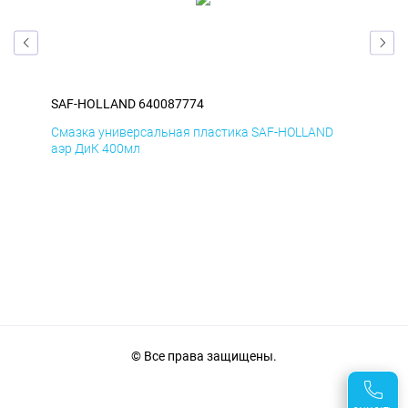
SAF-HOLLAND 640087774
SAF
Смазка универсальная пластика SAF-HOLLAND
Сма
аэр ДиК 400мл
аэр
© Все права защищены.