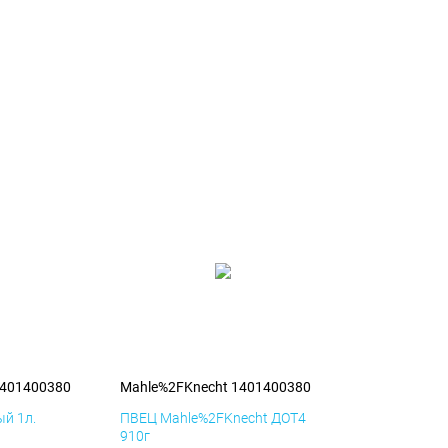
1401400380
Mahle%2FKnecht 1401400380
й 1л.
ПВЕЦ Mahle%2FKnecht ДОТ4
910г