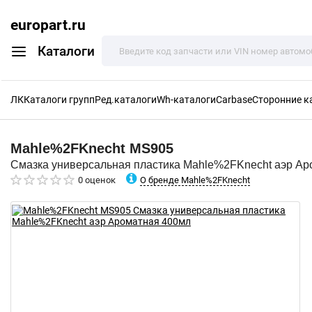
europart.ru
Каталоги
ЛК
Каталоги групп
Ред.каталоги
Wh-каталоги
Carbase
Сторонние к
Mahle%2FKnecht
MS905
Смазка универсальная пластика Mahle%2FKnecht аэр Ар
О бренде Mahle%2FKnecht
0 оценок