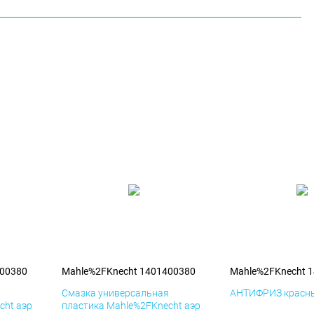
400380
Mahle%2FKnecht 1401400380
Mahle%2FKnecht 
я
Смазка универсальная
АНТИФРИЗ красны
cht аэр
пластика Mahle%2FKnecht аэр