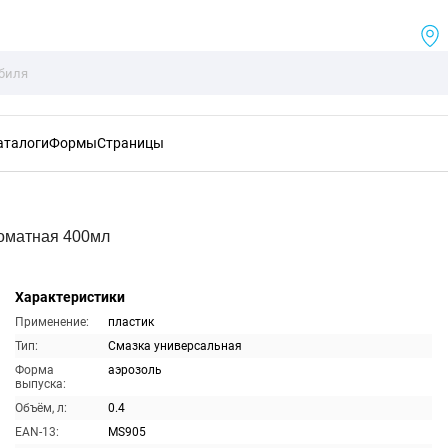
аталоги
Формы
Страницы
оматная 400мл
Характеристики
Применение:
пластик
Тип:
Смазка универсальная
Форма
аэрозоль
выпуска:
Объём, л:
0.4
EAN-13:
MS905