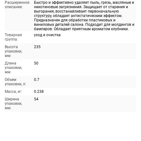
Расширенное
Быстро и эффективно удаляет пыль, грязь, масляные и
описание:
никотиновые загрязнения. Защищает от старения и
выгорания, восстанавливает первоначальную
структуру, обладает антистатическим эффектом.
Предназначен для обработки пластиковых и
виниловых деталей салона. Подходит для молдингов и
бамперов. Обладает приятным ароматом клубники.
Товарная
уход и очистка
группа:
Высота
235
упаковки,
мм:
Длина
50
упаковки,
мм:
Объем
0.7
упаковки, л:
Масса, кг:
0.238
Ширина
54
упаковки,
мм: