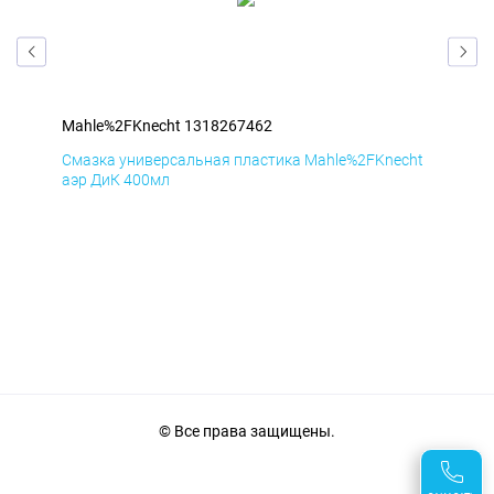
Mahle%2FKnecht 1318267462
Mah
cht
Смазка универсальная пластика Mahle%2FKnecht
Сма
аэр ДиК 400мл
аэр
© Все права защищены.