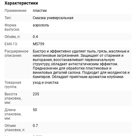
Характеристики
Применение:
пластик
Тип:
Смазка универсальная
Форма
аэрозоль
выпуска:
Объём, л:
0.4
EAN-13:
MS759
Расширенное
Быстро и эффективно удаляет пыль, грязь, масляные и
описание:
никотиновые загрязнения. Защищает от старения и
выгорания, восстанавливает первоначальную
структуру, обладает антистатическим эффектом.
Предназначен для обработки пластиковых и
виниловых деталей салона. Подходит для молдингов и
бамперов. Обладает приятным ароматом клубники.
Товарная
уход и очистка
группа:
Высота
235
упаковки,
мм:
Длина
50
упаковки,
мм:
Объем
0.7
упаковки, л: