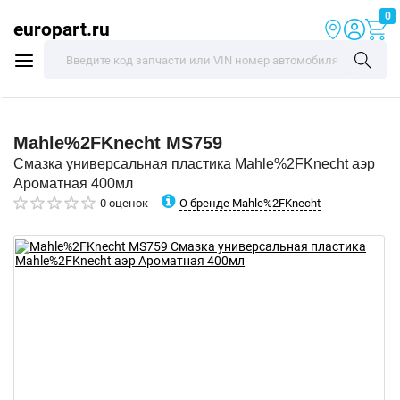
0
europart.ru
Mahle%2FKnecht
MS759
Смазка универсальная пластика Mahle%2FKnecht аэр
Ароматная 400мл
О бренде Mahle%2FKnecht
0 оценок