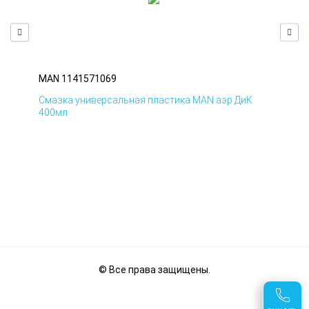
MAN 1141571069
MA
Смазка универсальная пластика MAN аэр ДиК
Сма
400мл
40
© Все права защищены.