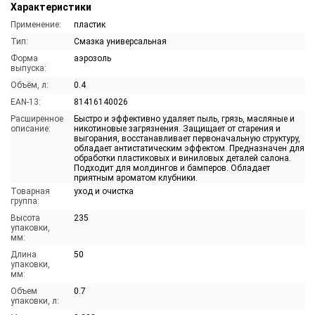
Характеристики
Применение:
пластик
Тип:
Смазка универсальная
Форма
аэрозоль
выпуска:
Объём, л:
0.4
EAN-13:
81416140026
Расширенное
Быстро и эффективно удаляет пыль, грязь, масляные и
описание:
никотиновые загрязнения. Защищает от старения и
выгорания, восстанавливает первоначальную структуру,
обладает антистатическим эффектом. Предназначен для
обработки пластиковых и виниловых деталей салона.
Подходит для молдингов и бамперов. Обладает
приятным ароматом клубники.
Товарная
уход и очистка
группа:
Высота
235
упаковки,
мм:
Длина
50
упаковки,
мм:
Объем
0.7
упаковки, л: