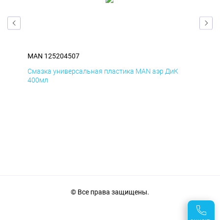
MAN 125204507
MA
Смазка универсальная пластика MAN аэр ДиК
Сма
400мл
40
© Все права защищены.