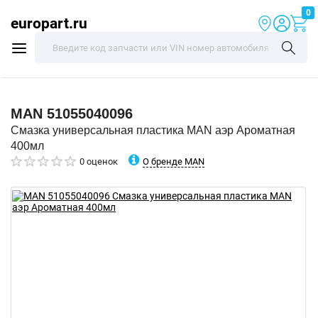
0
europart.ru
MAN
51055040096
Смазка универсальная пластика MAN аэр Ароматная
400мл
О бренде MAN
0 оценок