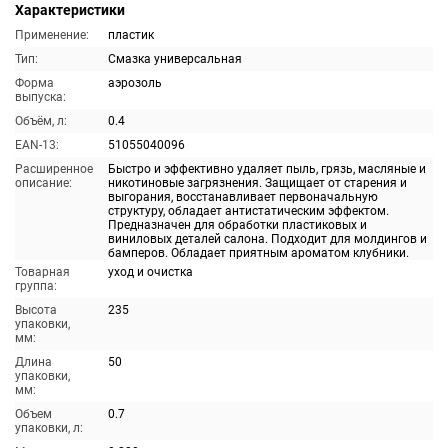
Характеристики
Применение:
пластик
Тип:
Смазка универсальная
Форма
аэрозоль
выпуска:
Объём, л:
0.4
EAN-13:
51055040096
Расширенное
Быстро и эффективно удаляет пыль, грязь, масляные и
описание:
никотиновые загрязнения. Защищает от старения и
выгорания, восстанавливает первоначальную
структуру, обладает антистатическим эффектом.
Предназначен для обработки пластиковых и
виниловых деталей салона. Подходит для молдингов и
бамперов. Обладает приятным ароматом клубники.
Товарная
уход и очистка
группа:
Высота
235
упаковки,
мм:
Длина
50
упаковки,
мм:
Объем
0.7
упаковки, л: