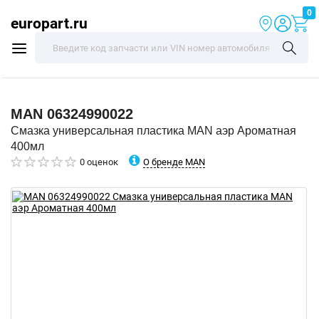
0
europart.ru
MAN
06324990022
Смазка универсальная пластика MAN аэр Ароматная
400мл
О бренде MAN
0 оценок