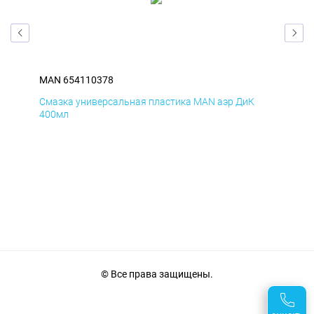
MAN 654110378
MA
Смазка универсальная пластика MAN аэр ДиК
Сма
400мл
40
© Все права защищены.