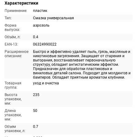
Характеристики
Применение:
пластик
Тип:
Смазка универсальная
Форма
аэрозоль
выпуска:
Объём, л:
0.4
EAN-13:
06324990022
Расширенное
Быстро и эффективно удаляет пыль, грязь, масляные и
описание:
никотиновые загрязнения. Защищает от старения и
выгорания, восстанавливает первоначальную
структуру, обладает антистатическим эффектом.
Предназначен для обработки пластиковых и
виниловых деталей салона. Подходит для молдингов и
бамперов. Обладает приятным ароматом клубники.
Товарная
уход и очистка
группа:
Высота
235
упаковки,
мм:
Длина
50
упаковки,
мм:
Объем
0.7
упаковки, л: