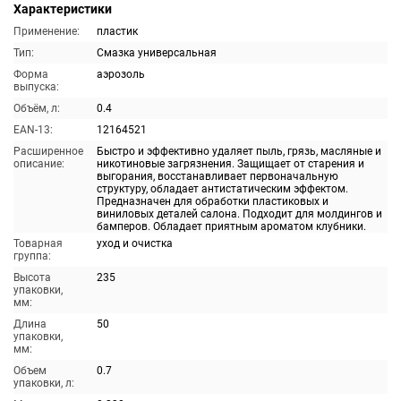
Характеристики
Применение:
пластик
Тип:
Смазка универсальная
Форма
аэрозоль
выпуска:
Объём, л:
0.4
EAN-13:
12164521
Расширенное
Быстро и эффективно удаляет пыль, грязь, масляные и
описание:
никотиновые загрязнения. Защищает от старения и
выгорания, восстанавливает первоначальную
структуру, обладает антистатическим эффектом.
Предназначен для обработки пластиковых и
виниловых деталей салона. Подходит для молдингов и
бамперов. Обладает приятным ароматом клубники.
Товарная
уход и очистка
группа:
Высота
235
упаковки,
мм:
Длина
50
упаковки,
мм:
Объем
0.7
упаковки, л: