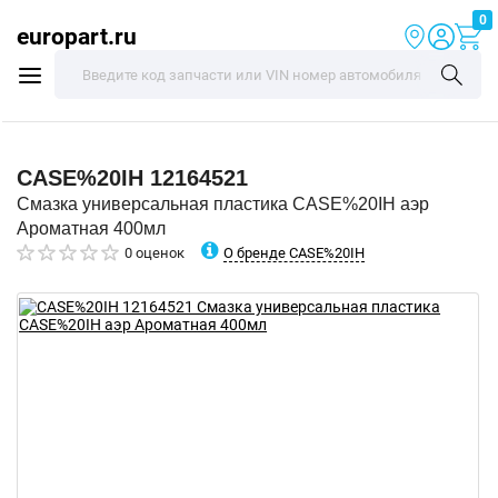
0
europart.ru
CASE%20IH
12164521
Смазка универсальная пластика CASE%20IH аэр
Ароматная 400мл
О бренде CASE%20IH
0 оценок