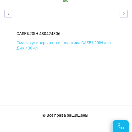
CASE%20IH 480424306
CAS
эр
Смазка универсальная пластика CASE%20IH аэр
Сма
ДиК 400мл
ПхВ
© Все права защищены.