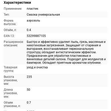
Характеристики
Применение:
пластик
Тип:
Смазка универсальная
Форма
аэрозоль
выпуска:
Объём, л:
0.4
EAN-13:
53299887105
Расширенное
Быстро и эффективно удаляет пыль, грязь, масляные и
описание:
никотиновые загрязнения. Защищает от старения и
выгорания, восстанавливает первоначальную
структуру, обладает антистатическим эффектом.
Предназначен для обработки пластиковых и
виниловых деталей салона. Подходит для молдингов и
бамперов. Обладает приятным ароматом клубники.
Товарная
уход и очистка
группа:
Высота
235
упаковки,
мм:
Длина
50
упаковки,
мм:
Объем
0.7
упаковки, л: