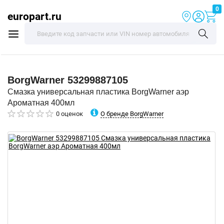
0
europart.ru
BorgWarner
53299887105
Смазка универсальная пластика BorgWarner аэр
Ароматная 400мл
О бренде BorgWarner
0 оценок