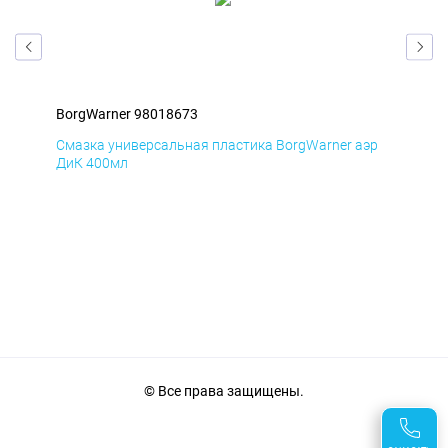
BorgWarner 98018673
Bor
эр
Смазка универсальная пластика BorgWarner аэр
Сма
ДиК 400мл
ПхВ
© Все права защищены.