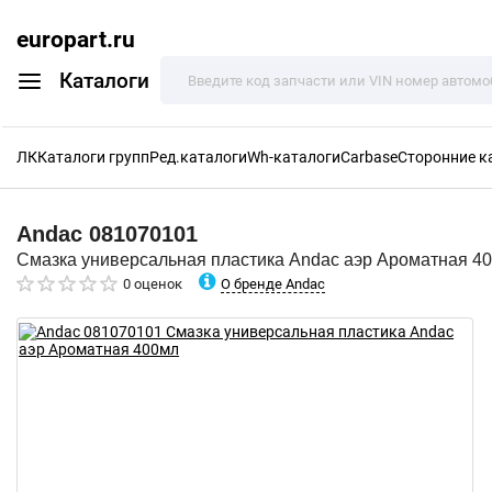
europart.ru
Каталоги
ЛК
Каталоги групп
Ред.каталоги
Wh-каталоги
Carbase
Сторонние к
Andac
081070101
Смазка универсальная пластика Andac аэр Ароматная 4
О бренде Andac
0 оценок