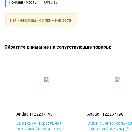
Применимость
Отзывы
Нет информации о применимости
Обратите внимание на сопутствующие товары:
Andac 1122237190
Andac 1122237190
Смазка универсальная
Смазка универсальна
пластика Andac аэр БмД
пластика Andac аэр Д