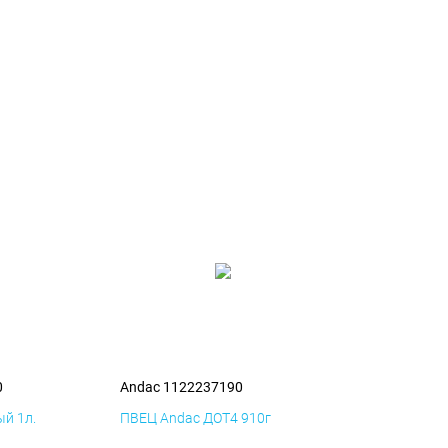
0
Andac 1122237190
й 1л.
ПВЕЦ Andac ДОТ4 910г