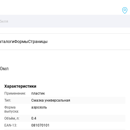
аталоги
Формы
Страницы
00мл
Характеристики
Применение:
пластик
Тип:
Смазка универсальная
Форма
аэрозоль
выпуска:
Объём, л:
0.4
EAN-13:
081070101