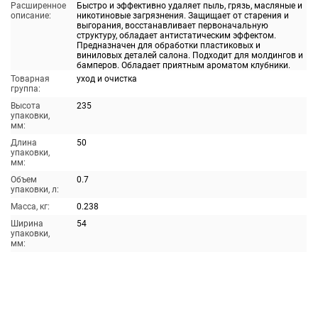
Расширенное
Быстро и эффективно удаляет пыль, грязь, масляные и
описание:
никотиновые загрязнения. Защищает от старения и
выгорания, восстанавливает первоначальную
структуру, обладает антистатическим эффектом.
Предназначен для обработки пластиковых и
виниловых деталей салона. Подходит для молдингов и
бамперов. Обладает приятным ароматом клубники.
Товарная
уход и очистка
группа:
Высота
235
упаковки,
мм:
Длина
50
упаковки,
мм:
Объем
0.7
упаковки, л:
Масса, кг:
0.238
Ширина
54
упаковки,
мм: