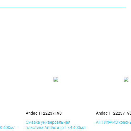
Andac 1122237190
Andac 112223719
я
Смазка универсальная
АНТИФРИЗ красны
иК 400мл
пластика Andac аэр ПхВ 400мл