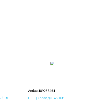
Andac 489235464
й 1л.
ПВЕЦ Andac ДОТ4 910г