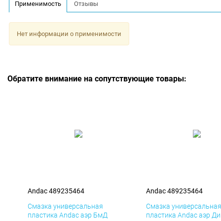
Применимость
Отзывы
Нет информации о применимости
Обратите внимание на сопутствующие товары:
Andac 489235464
Andac 489235464
Смазка универсальная
Смазка универсальна
пластика Andac аэр БмД
пластика Andac аэр Д