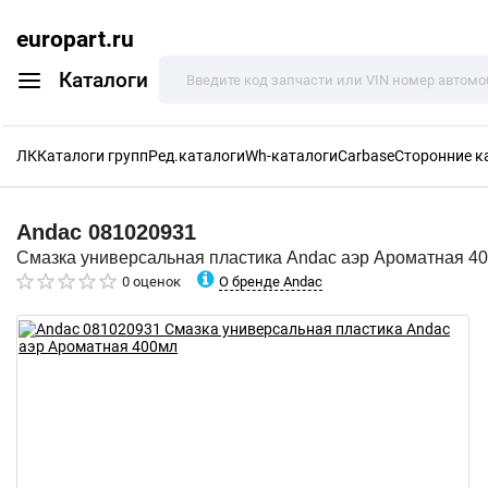
europart.ru
Каталоги
ЛК
Каталоги групп
Ред.каталоги
Wh-каталоги
Carbase
Сторонние к
Andac
081020931
Смазка универсальная пластика Andac аэр Ароматная 4
О бренде Andac
0 оценок