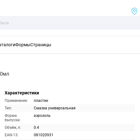
аталоги
Формы
Страницы
00мл
Характеристики
Применение:
пластик
Тип:
Смазка универсальная
Форма
аэрозоль
выпуска:
Объём, л:
0.4
EAN-13:
081020931