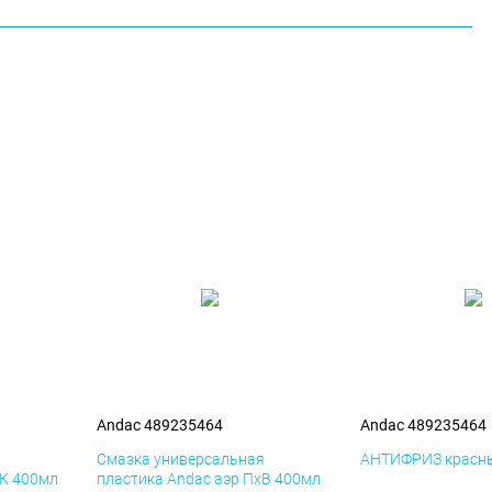
Andac 489235464
Andac 489235464
я
Смазка универсальная
АНТИФРИЗ красны
иК 400мл
пластика Andac аэр ПхВ 400мл