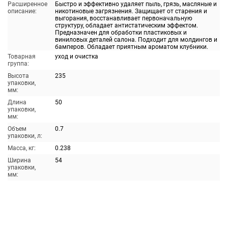
Расширенное
Быстро и эффективно удаляет пыль, грязь, масляные и
описание:
никотиновые загрязнения. Защищает от старения и
выгорания, восстанавливает первоначальную
структуру, обладает антистатическим эффектом.
Предназначен для обработки пластиковых и
виниловых деталей салона. Подходит для молдингов и
бамперов. Обладает приятным ароматом клубники.
Товарная
уход и очистка
группа:
Высота
235
упаковки,
мм:
Длина
50
упаковки,
мм:
Объем
0.7
упаковки, л:
Масса, кг:
0.238
Ширина
54
упаковки,
мм: