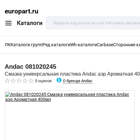
europart.ru
Каталоги
ЛК
Каталоги групп
Ред.каталоги
Wh-каталоги
Carbase
Сторонние к
Andac
081020245
Смазка универсальная пластика Andac аэр Ароматная 4
О бренде Andac
0 оценок