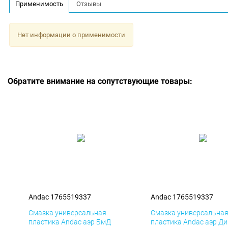
Применимость
Отзывы
Нет информации о применимости
Обратите внимание на сопутствующие товары:
Andac 1765519337
Andac 1765519337
Смазка универсальная
Смазка универсальна
пластика Andac аэр БмД
пластика Andac аэр Д