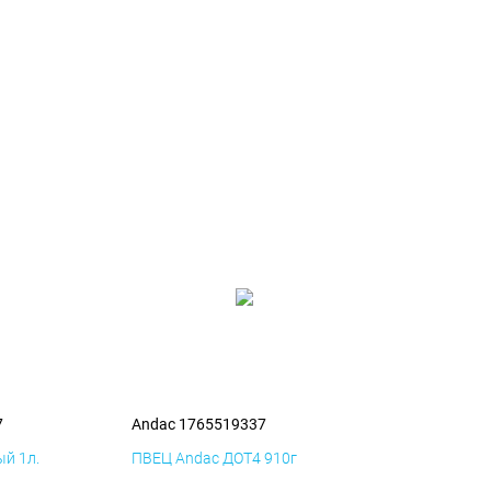
7
Andac 1765519337
й 1л.
ПВЕЦ Andac ДОТ4 910г