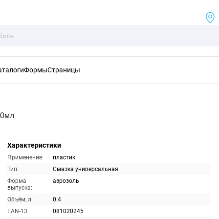
аталоги
Формы
Страницы
00мл
Характеристики
Применение:
пластик
Тип:
Смазка универсальная
Форма
аэрозоль
выпуска:
Объём, л:
0.4
EAN-13:
081020245