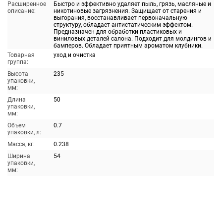
Расширенное
Быстро и эффективно удаляет пыль, грязь, масляные и
описание:
никотиновые загрязнения. Защищает от старения и
выгорания, восстанавливает первоначальную
структуру, обладает антистатическим эффектом.
Предназначен для обработки пластиковых и
виниловых деталей салона. Подходит для молдингов и
бамперов. Обладает приятным ароматом клубники.
Товарная
уход и очистка
группа:
Высота
235
упаковки,
мм:
Длина
50
упаковки,
мм:
Объем
0.7
упаковки, л:
Масса, кг:
0.238
Ширина
54
упаковки,
мм: