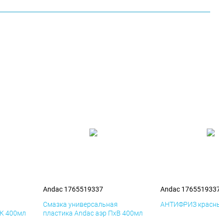
Andac 1765519337
Andac 176551933
я
Смазка универсальная
АНТИФРИЗ красны
иК 400мл
пластика Andac аэр ПхВ 400мл