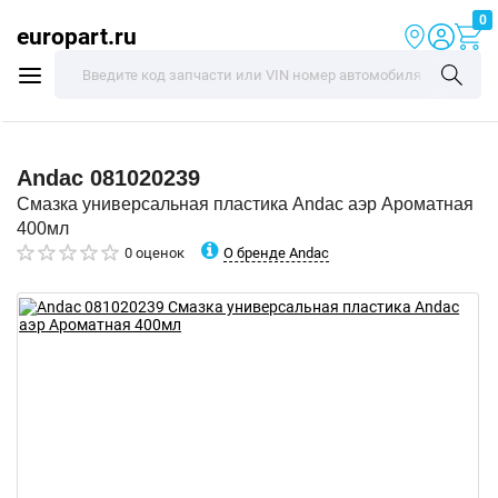
0
europart.ru
Andac
081020239
Смазка универсальная пластика Andac аэр Ароматная
400мл
О бренде Andac
0 оценок