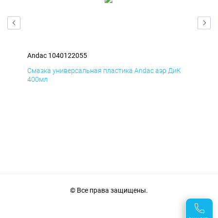
Andac 1040122055
And
Д
Смазка универсальная пластика Andac аэр ДиК
Сма
400мл
40
© Все права защищены.