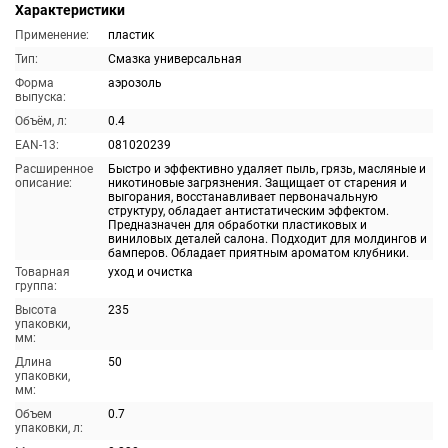
Характеристики
Применение:
пластик
Тип:
Смазка универсальная
Форма
аэрозоль
выпуска:
Объём, л:
0.4
EAN-13:
081020239
Расширенное
Быстро и эффективно удаляет пыль, грязь, масляные и
описание:
никотиновые загрязнения. Защищает от старения и
выгорания, восстанавливает первоначальную
структуру, обладает антистатическим эффектом.
Предназначен для обработки пластиковых и
виниловых деталей салона. Подходит для молдингов и
бамперов. Обладает приятным ароматом клубники.
Товарная
уход и очистка
группа:
Высота
235
упаковки,
мм:
Длина
50
упаковки,
мм:
Объем
0.7
упаковки, л: