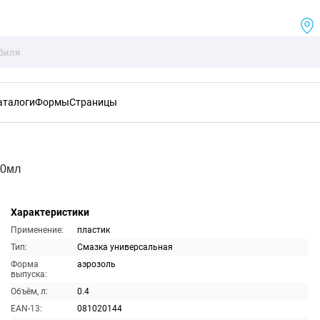
аталоги
Формы
Страницы
00мл
Характеристики
Применение:
пластик
Тип:
Смазка универсальная
Форма
аэрозоль
выпуска:
Объём, л:
0.4
EAN-13:
081020144