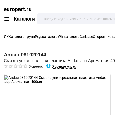
europart.ru
Каталоги
ЛК
Каталоги групп
Ред.каталоги
Wh-каталоги
Carbase
Сторонние к
Andac
081020144
Смазка универсальная пластика Andac аэр Ароматная 4
О бренде Andac
0 оценок