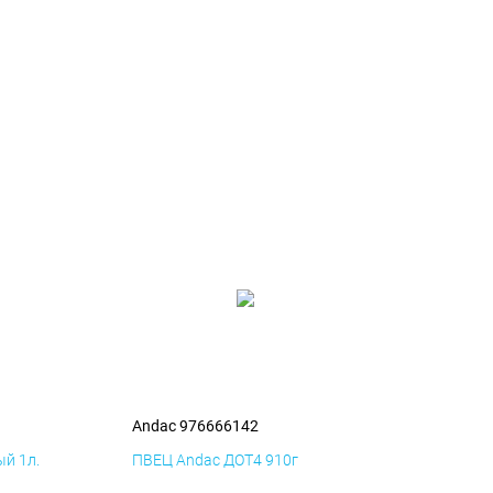
Andac 976666142
й 1л.
ПВЕЦ Andac ДОТ4 910г