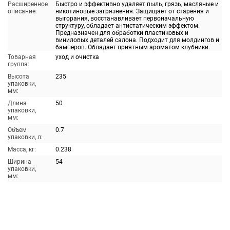
Расширенное
Быстро и эффективно удаляет пыль, грязь, масляные и
описание:
никотиновые загрязнения. Защищает от старения и
выгорания, восстанавливает первоначальную
структуру, обладает антистатическим эффектом.
Предназначен для обработки пластиковых и
виниловых деталей салона. Подходит для молдингов и
бамперов. Обладает приятным ароматом клубники.
Товарная
уход и очистка
группа:
Высота
235
упаковки,
мм:
Длина
50
упаковки,
мм:
Объем
0.7
упаковки, л:
Масса, кг:
0.238
Ширина
54
упаковки,
мм: