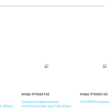
Andac 976666142
Andac 976666142
я
Смазка универсальная
АНТИФРИЗ красны
иК 400мл
пластика Andac аэр ПхВ 400мл