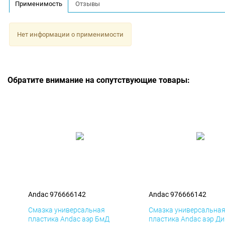
Применимость
Отзывы
Нет информации о применимости
Обратите внимание на сопутствующие товары:
Andac 976666142
Andac 976666142
Смазка универсальная
Смазка универсальна
пластика Andac аэр БмД
пластика Andac аэр Д