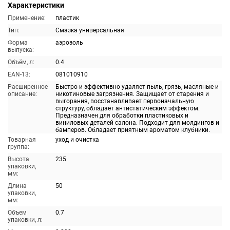
Характеристики
Применение:
пластик
Тип:
Смазка универсальная
Форма
аэрозоль
выпуска:
Объём, л:
0.4
EAN-13:
081010910
Расширенное
Быстро и эффективно удаляет пыль, грязь, масляные и
описание:
никотиновые загрязнения. Защищает от старения и
выгорания, восстанавливает первоначальную
структуру, обладает антистатическим эффектом.
Предназначен для обработки пластиковых и
виниловых деталей салона. Подходит для молдингов и
бамперов. Обладает приятным ароматом клубники.
Товарная
уход и очистка
группа:
Высота
235
упаковки,
мм:
Длина
50
упаковки,
мм:
Объем
0.7
упаковки, л: