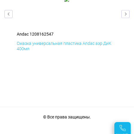
Andac 1208162547
And
Д
Смазка универсальная пластика Andac аэр ДиК
Сма
400мл
40
© Все права защищены.