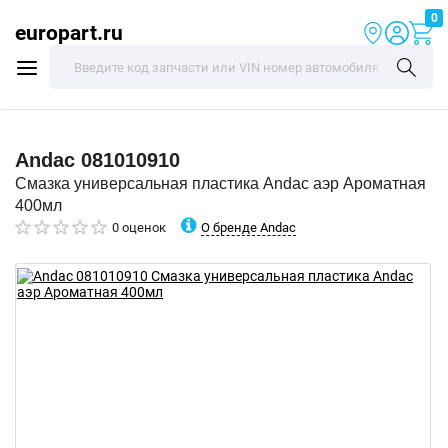
0
europart.ru
Andac
081010910
Смазка универсальная пластика Andac аэр Ароматная
400мл
О бренде Andac
0 оценок