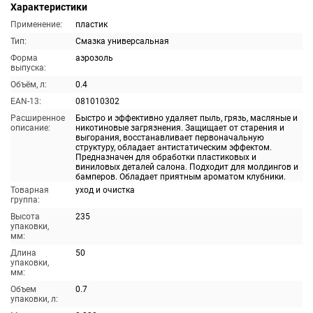
Характеристики
Применение:
пластик
Тип:
Смазка универсальная
Форма
аэрозоль
выпуска:
Объём, л:
0.4
EAN-13:
081010302
Расширенное
Быстро и эффективно удаляет пыль, грязь, масляные и
описание:
никотиновые загрязнения. Защищает от старения и
выгорания, восстанавливает первоначальную
структуру, обладает антистатическим эффектом.
Предназначен для обработки пластиковых и
виниловых деталей салона. Подходит для молдингов и
бамперов. Обладает приятным ароматом клубники.
Товарная
уход и очистка
группа:
Высота
235
упаковки,
мм:
Длина
50
упаковки,
мм:
Объем
0.7
упаковки, л: