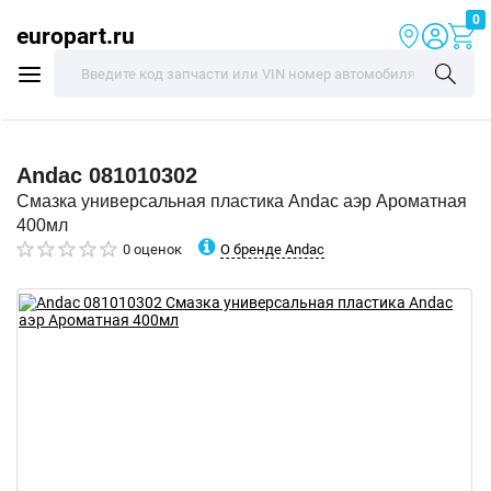
0
europart.ru
Andac
081010302
Смазка универсальная пластика Andac аэр Ароматная
400мл
О бренде Andac
0 оценок