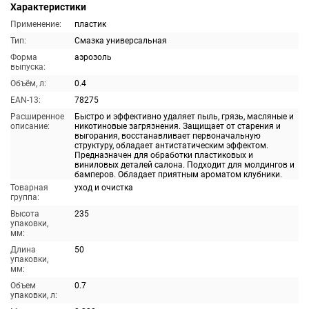
Характеристики
Применение:
пластик
Тип:
Смазка универсальная
Форма
аэрозоль
выпуска:
Объём, л:
0.4
EAN-13:
78275
Расширенное
Быстро и эффективно удаляет пыль, грязь, масляные и
описание:
никотиновые загрязнения. Защищает от старения и
выгорания, восстанавливает первоначальную
структуру, обладает антистатическим эффектом.
Предназначен для обработки пластиковых и
виниловых деталей салона. Подходит для молдингов и
бамперов. Обладает приятным ароматом клубники.
Товарная
уход и очистка
группа:
Высота
235
упаковки,
мм:
Длина
50
упаковки,
мм:
Объем
0.7
упаковки, л: