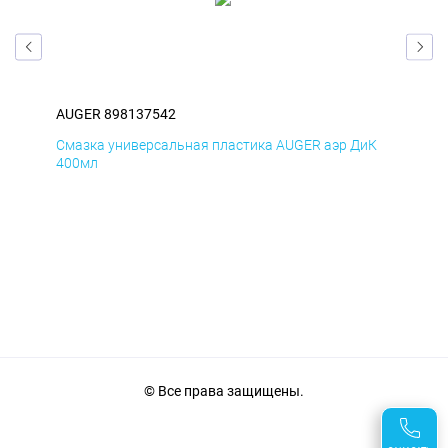
AUGER 898137542
AUG
мД
Смазка универсальная пластика AUGER аэр ДиК
Сма
400мл
40
© Все права защищены.