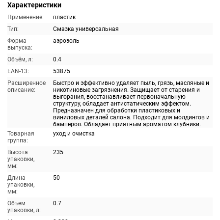
Характеристики
Применение:
пластик
Тип:
Смазка универсальная
Форма
аэрозоль
выпуска:
Объём, л:
0.4
EAN-13:
53875
Расширенное
Быстро и эффективно удаляет пыль, грязь, масляные и
описание:
никотиновые загрязнения. Защищает от старения и
выгорания, восстанавливает первоначальную
структуру, обладает антистатическим эффектом.
Предназначен для обработки пластиковых и
виниловых деталей салона. Подходит для молдингов и
бамперов. Обладает приятным ароматом клубники.
Товарная
уход и очистка
группа:
Высота
235
упаковки,
мм:
Длина
50
упаковки,
мм:
Объем
0.7
упаковки, л: