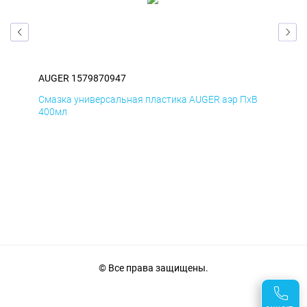
AUGER 1579870947
AUG
иК
Смазка универсальная пластика AUGER аэр ПхВ
АНТ
400мл
© Все права защищены.