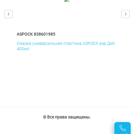
ASPOCK 838601985
AS
БмД
Смазка универсальная пластика ASPOCK аэр ДиК
Сма
400мл
40
© Все права защищены.