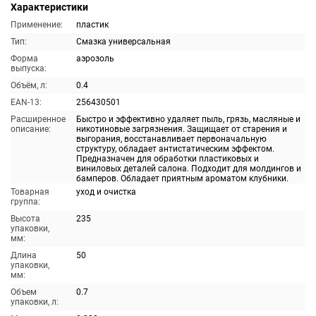
Характеристики
Применение:
пластик
Тип:
Смазка универсальная
Форма
аэрозоль
выпуска:
Объём, л:
0.4
EAN-13:
256430501
Расширенное
Быстро и эффективно удаляет пыль, грязь, масляные и
описание:
никотиновые загрязнения. Защищает от старения и
выгорания, восстанавливает первоначальную
структуру, обладает антистатическим эффектом.
Предназначен для обработки пластиковых и
виниловых деталей салона. Подходит для молдингов и
бамперов. Обладает приятным ароматом клубники.
Товарная
уход и очистка
группа:
Высота
235
упаковки,
мм:
Длина
50
упаковки,
мм:
Объем
0.7
упаковки, л: