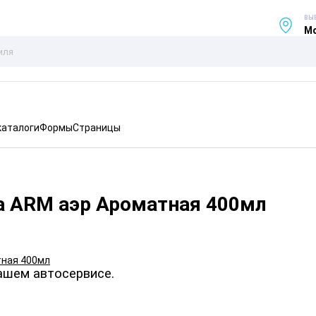
ВЫ
Мо
каталоги
Формы
Страницы
а ARM аэр Ароматная 400мл
ашем автосервисе.