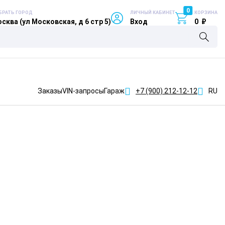
0
БРАТЬ ГОРОД
ЛИЧНЫЙ КАБИНЕТ
КОРЗИНА
сква (ул Московская, д 6 стр 5)
Вход
0
₽
Заказы
VIN-запросы
Гараж
+7 (900)
212-12-12
RU