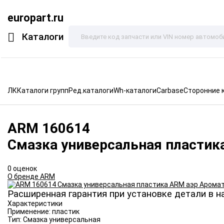
europart.ru
Каталоги
ЛК
Каталоги групп
Ред.каталоги
Wh-каталоги
Carbase
Сторонние 
ARM
160614
Смазка универсальная пластик
0 оценок
О бренде ARM
Расширенная гарантия при установке детали в н
Характеристики
Применение:
пластик
Тип:
Смазка универсальная