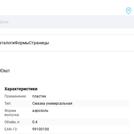
аталоги
Формы
Страницы
00мл
Характеристики
Применение:
пластик
Тип:
Смазка универсальная
Форма
аэрозоль
выпуска:
Объём, л:
0.4
EAN-13:
99100100