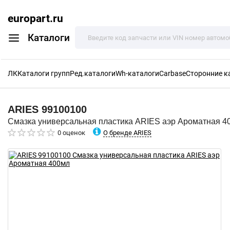
europart.ru
Каталоги
ЛК
Каталоги групп
Ред.каталоги
Wh-каталоги
Carbase
Сторонние к
ARIES
99100100
Смазка универсальная пластика ARIES аэр Ароматная 4
О бренде ARIES
0 оценок