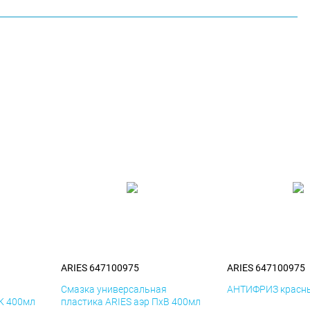
ARIES 647100975
ARIES 647100975
я
Смазка универсальная
АНТИФРИЗ красны
иК 400мл
пластика ARIES аэр ПхВ 400мл