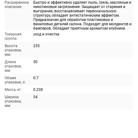
Расширенное
Быстро и эффективно удаляет пыль, грязь, масляные и
описание:
никотиновые загрязнения. Защищает от старения и
выгорания, восстанавливает первоначальную
структуру, обладает антистатическим эффектом.
Предназначен для обработки пластиковых и
виниловых деталей салона. Подходит для молдингов и
бамперов. Обладает приятным ароматом клубники.
Товарная
уход и очистка
группа:
Высота
235
упаковки,
мм:
Длина
50
упаковки,
мм:
Объем
0.7
упаковки, л:
Масса, кг:
0.238
Ширина
54
упаковки,
мм: