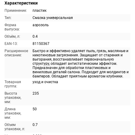
Характеристики
Применение:
пластик
Тип:
Смазка универсальная
Форма
аэрозоль
выпуска:
Объём, л:
0.4
EAN-13:
81150367
Расширенное
Быстро и эффективно удаляет пыль, грязь, масляные и
описание:
никотиновые загрязнения. Защищает от старения и
выгорания, восстанавливает первоначальную
структуру, обладает антистатическим эффектом.
Предназначен для обработки пластиковых и
виниловых деталей салона. Подходит для молдингов и
бамперов. Обладает приятным ароматом клубники.
Товарная
уход и очистка
группа:
Высота
235
упаковки,
мм:
Длина
50
упаковки,
мм:
Объем
0.7
упаковки, л: