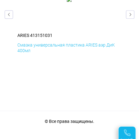
ARIES 413151031
ARI
Д
Смазка универсальная пластика ARIES аэр ДиК
Сма
400мл
40
© Все права защищены.