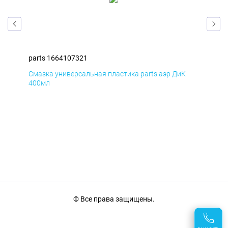
parts 1664107321
par
Смазка универсальная пластика parts аэр ДиК
Сма
400мл
40
© Все права защищены.