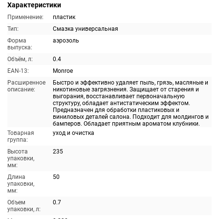
Характеристики
Применение:
пластик
Тип:
Смазка универсальная
Форма
аэрозоль
выпуска:
Объём, л:
0.4
EAN-13:
Monroe
Расширенное
Быстро и эффективно удаляет пыль, грязь, масляные и
описание:
никотиновые загрязнения. Защищает от старения и
выгорания, восстанавливает первоначальную
структуру, обладает антистатическим эффектом.
Предназначен для обработки пластиковых и
виниловых деталей салона. Подходит для молдингов и
бамперов. Обладает приятным ароматом клубники.
Товарная
уход и очистка
группа:
Высота
235
упаковки,
мм:
Длина
50
упаковки,
мм:
Объем
0.7
упаковки, л: