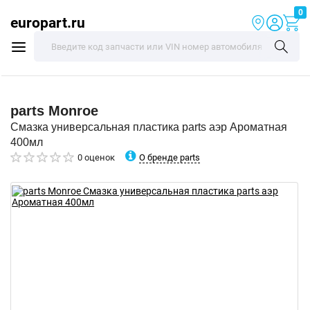
0
europart.ru
parts
Monroe
Смазка универсальная пластика parts аэр Ароматная
400мл
О бренде parts
0 оценок