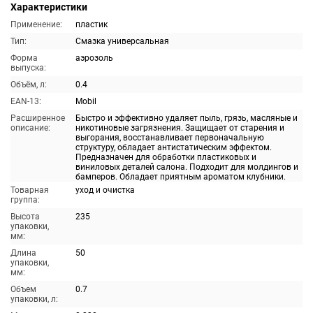
Характеристики
Применение:
пластик
Тип:
Смазка универсальная
Форма
аэрозоль
выпуска:
Объём, л:
0.4
EAN-13:
Mobil
Расширенное
Быстро и эффективно удаляет пыль, грязь, масляные и
описание:
никотиновые загрязнения. Защищает от старения и
выгорания, восстанавливает первоначальную
структуру, обладает антистатическим эффектом.
Предназначен для обработки пластиковых и
виниловых деталей салона. Подходит для молдингов и
бамперов. Обладает приятным ароматом клубники.
Товарная
уход и очистка
группа:
Высота
235
упаковки,
мм:
Длина
50
упаковки,
мм:
Объем
0.7
упаковки, л: