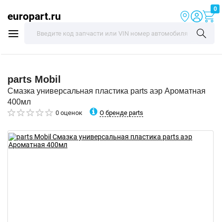
0
europart.ru
parts
Mobil
Смазка универсальная пластика parts аэр Ароматная
400мл
О бренде parts
0 оценок