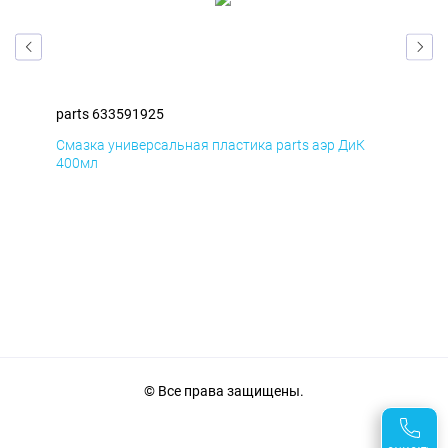
parts 633591925
par
Смазка универсальная пластика parts аэр ДиК
Сма
400мл
40
© Все права защищены.