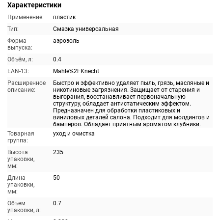
Характеристики
Применение:
пластик
Тип:
Смазка универсальная
Форма
аэрозоль
выпуска:
Объём, л:
0.4
EAN-13:
Mahle%2FKnecht
Расширенное
Быстро и эффективно удаляет пыль, грязь, масляные и
описание:
никотиновые загрязнения. Защищает от старения и
выгорания, восстанавливает первоначальную
структуру, обладает антистатическим эффектом.
Предназначен для обработки пластиковых и
виниловых деталей салона. Подходит для молдингов и
бамперов. Обладает приятным ароматом клубники.
Товарная
уход и очистка
группа:
Высота
235
упаковки,
мм:
Длина
50
упаковки,
мм:
Объем
0.7
упаковки, л: