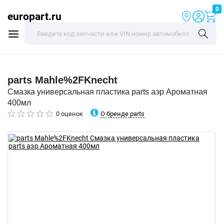
0
europart.ru
parts
Mahle%2FKnecht
Смазка универсальная пластика parts аэр Ароматная
400мл
О бренде parts
0 оценок