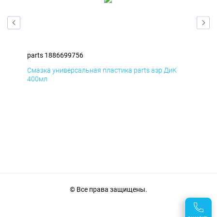
parts 1886699756
par
Смазка универсальная пластика parts аэр ДиК
Сма
400мл
40
© Все права защищены.