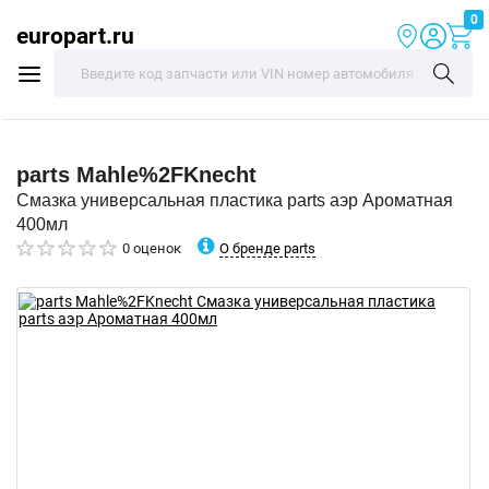
0
europart.ru
parts
Mahle%2FKnecht
Смазка универсальная пластика parts аэр Ароматная
400мл
О бренде parts
0 оценок