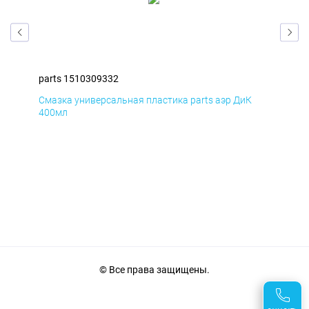
parts 1510309332
par
Смазка универсальная пластика parts аэр ДиК
Сма
400мл
40
© Все права защищены.