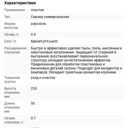
Характеристики
Применение:
пластик
Тип:
Смазка универсальная
Форма
аэрозоль
выпуска:
Объём, л:
0.4
EAN-13:
Mahle%2FKnecht
Расширенное
Быстро и эффективно удаляет пыль, грязь, масляные и
описание:
никотиновые загрязнения. Защищает от старения и
выгорания, восстанавливает первоначальную
структуру, обладает антистатическим эффектом.
Предназначен для обработки пластиковых и
виниловых деталей салона. Подходит для молдингов и
бамперов. Обладает приятным ароматом клубники.
Товарная
уход и очистка
группа:
Высота
235
упаковки,
мм:
Длина
50
упаковки,
мм:
Объем
0.7
упаковки, л: