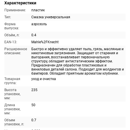
Характеристики
Применение:
пластик
Тип:
Смазка универсальная
Форма
аэрозоль
выпуска:
Объём, л:
0.4
EAN-13:
Mahle%2FKnecht
Расширенное
Быстро и эффективно удаляет пыль, грязь, масляные и
описание:
никотиновые загрязнения. Защищает от старения и
выгорания, восстанавливает первоначальную
структуру, обладает антистатическим эффектом.
Предназначен для обработки пластиковых и
виниловых деталей салона. Подходит для молдингов и
бамперов. Обладает приятным ароматом клубники.
Товарная
уход и очистка
группа:
Высота
235
упаковки,
мм:
Длина
50
упаковки,
мм:
Объем
0.7
упаковки, л: