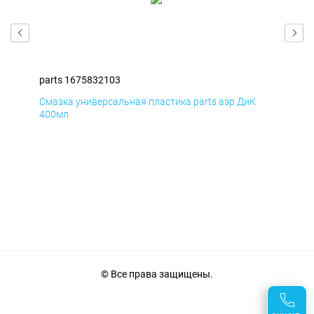
parts 1675832103
par
Смазка универсальная пластика parts аэр ДиК
Сма
400мл
40
© Все права защищены.