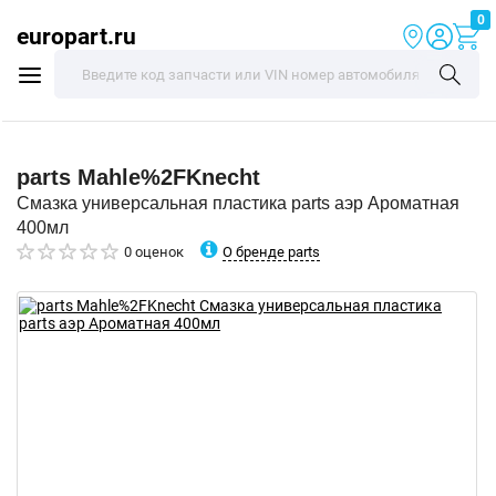
0
europart.ru
parts
Mahle%2FKnecht
Смазка универсальная пластика parts аэр Ароматная
400мл
О бренде parts
0 оценок