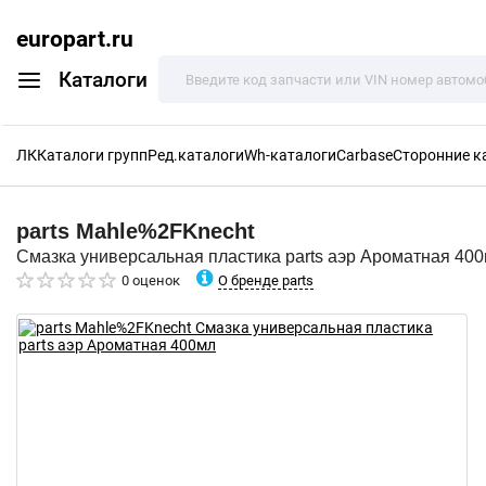
europart.ru
Каталоги
ЛК
Каталоги групп
Ред.каталоги
Wh-каталоги
Carbase
Сторонние к
parts
Mahle%2FKnecht
Смазка универсальная пластика parts аэр Ароматная 40
О бренде parts
0 оценок