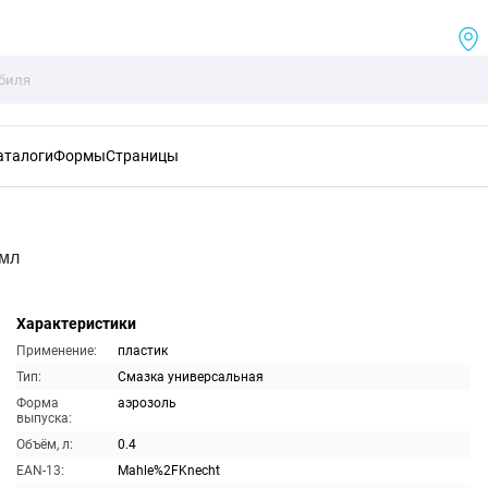
аталоги
Формы
Страницы
0мл
Характеристики
Применение:
пластик
Тип:
Смазка универсальная
Форма
аэрозоль
выпуска:
Объём, л:
0.4
EAN-13:
Mahle%2FKnecht