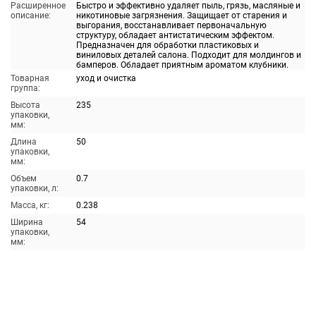
Расширенное
Быстро и эффективно удаляет пыль, грязь, масляные и
описание:
никотиновые загрязнения. Защищает от старения и
выгорания, восстанавливает первоначальную
структуру, обладает антистатическим эффектом.
Предназначен для обработки пластиковых и
виниловых деталей салона. Подходит для молдингов и
бамперов. Обладает приятным ароматом клубники.
Товарная
уход и очистка
группа:
Высота
235
упаковки,
мм:
Длина
50
упаковки,
мм:
Объем
0.7
упаковки, л:
Масса, кг:
0.238
Ширина
54
упаковки,
мм: