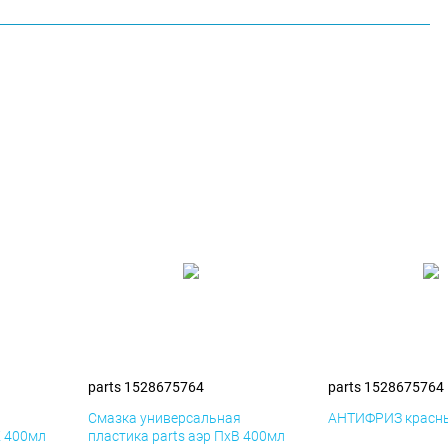
parts 1528675764
parts 1528675764
я
Смазка универсальная
АНТИФРИЗ красны
К 400мл
пластика parts аэр ПхВ 400мл