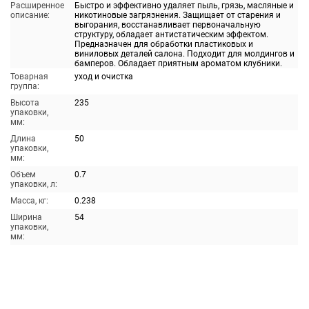
Расширенное
Быстро и эффективно удаляет пыль, грязь, масляные и
описание:
никотиновые загрязнения. Защищает от старения и
выгорания, восстанавливает первоначальную
структуру, обладает антистатическим эффектом.
Предназначен для обработки пластиковых и
виниловых деталей салона. Подходит для молдингов и
бамперов. Обладает приятным ароматом клубники.
Товарная
уход и очистка
группа:
Высота
235
упаковки,
мм:
Длина
50
упаковки,
мм:
Объем
0.7
упаковки, л:
Масса, кг:
0.238
Ширина
54
упаковки,
мм: