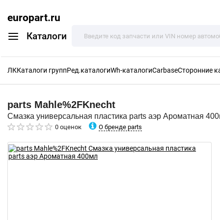
europart.ru
Каталоги
ЛК
Каталоги групп
Ред.каталоги
Wh-каталоги
Carbase
Сторонние к
parts
Mahle%2FKnecht
Смазка универсальная пластика parts аэр Ароматная 40
О бренде parts
0 оценок