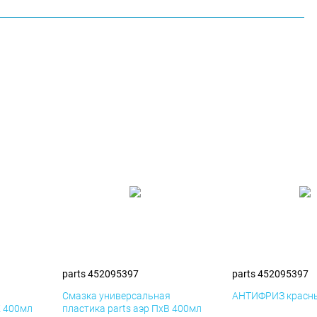
parts 452095397
parts 452095397
я
Смазка универсальная
АНТИФРИЗ красны
К 400мл
пластика parts аэр ПхВ 400мл