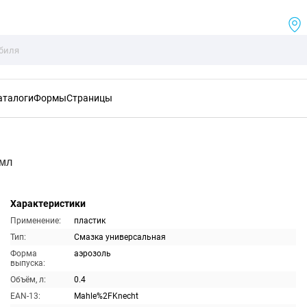
аталоги
Формы
Страницы
0мл
Характеристики
Применение:
пластик
Тип:
Смазка универсальная
Форма
аэрозоль
выпуска:
Объём, л:
0.4
EAN-13:
Mahle%2FKnecht