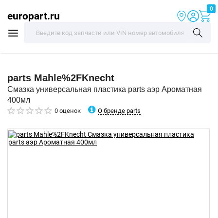
0
europart.ru
parts
Mahle%2FKnecht
Смазка универсальная пластика parts аэр Ароматная
400мл
О бренде parts
0 оценок