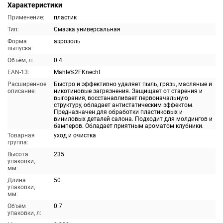
Характеристики
Применение:
пластик
Тип:
Смазка универсальная
Форма
аэрозоль
выпуска:
Объём, л:
0.4
EAN-13:
Mahle%2FKnecht
Расширенное
Быстро и эффективно удаляет пыль, грязь, масляные и
описание:
никотиновые загрязнения. Защищает от старения и
выгорания, восстанавливает первоначальную
структуру, обладает антистатическим эффектом.
Предназначен для обработки пластиковых и
виниловых деталей салона. Подходит для молдингов и
бамперов. Обладает приятным ароматом клубники.
Товарная
уход и очистка
группа:
Высота
235
упаковки,
мм:
Длина
50
упаковки,
мм:
Объем
0.7
упаковки, л: