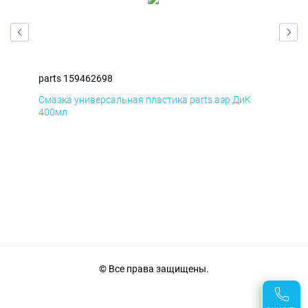
parts 159462698
par
Смазка универсальная пластика parts аэр ДиК
Сма
400мл
40
© Все права защищены.