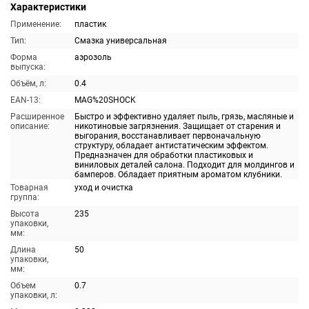
Характеристики
Применение:
пластик
Тип:
Смазка универсальная
Форма
аэрозоль
выпуска:
Объём, л:
0.4
EAN-13:
MAG%20SHOCK
Расширенное
Быстро и эффективно удаляет пыль, грязь, масляные и
описание:
никотиновые загрязнения. Защищает от старения и
выгорания, восстанавливает первоначальную
структуру, обладает антистатическим эффектом.
Предназначен для обработки пластиковых и
виниловых деталей салона. Подходит для молдингов и
бамперов. Обладает приятным ароматом клубники.
Товарная
уход и очистка
группа:
Высота
235
упаковки,
мм:
Длина
50
упаковки,
мм:
Объем
0.7
упаковки, л: