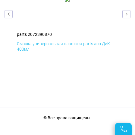
parts 2072390870
par
Смазка универсальная пластика parts аэр ДиК
Сма
400мл
40
© Все права защищены.