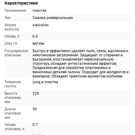
Характеристики
Применение:
пластик
Тип:
Смазка универсальная
Форма
аэрозоль
выпуска:
Объём, л:
0.4
EAN-13:
M-Filter
Расширенное
Быстро и эффективно удаляет пыль, грязь, масляные и
описание:
никотиновые загрязнения. Защищает от старения и
выгорания, восстанавливает первоначальную
структуру, обладает антистатическим эффектом.
Предназначен для обработки пластиковых и
виниловых деталей салона. Подходит для молдингов и
бамперов. Обладает приятным ароматом клубники.
Товарная
уход и очистка
группа:
Высота
235
упаковки,
мм:
Длина
50
упаковки,
мм:
Объем
0.7
упаковки, л: