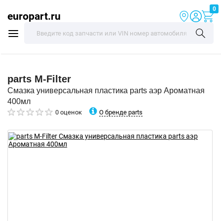
0
europart.ru
parts
M-Filter
Смазка универсальная пластика parts аэр Ароматная
400мл
О бренде parts
0 оценок