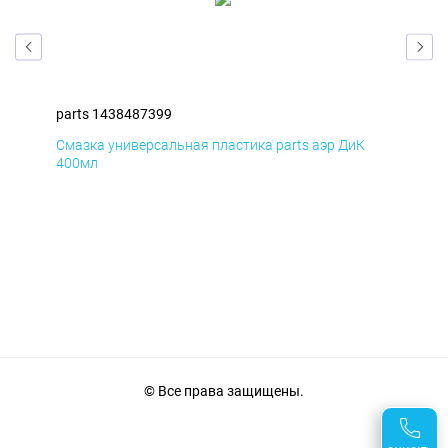
parts 1438487399
par
Смазка универсальная пластика parts аэр ДиК
Сма
400мл
40
© Все права защищены.