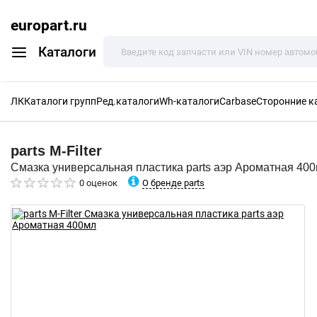
europart.ru
Каталоги
ЛК
Каталоги групп
Ред.каталоги
Wh-каталоги
Carbase
Сторонние к
parts
M-Filter
Смазка универсальная пластика parts аэр Ароматная 40
О бренде parts
0 оценок