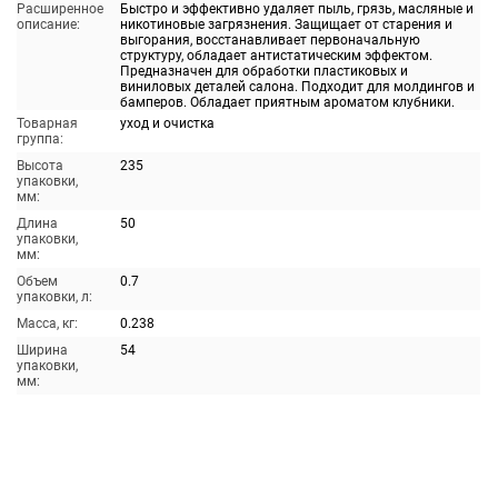
Расширенное
Быстро и эффективно удаляет пыль, грязь, масляные и
описание:
никотиновые загрязнения. Защищает от старения и
выгорания, восстанавливает первоначальную
структуру, обладает антистатическим эффектом.
Предназначен для обработки пластиковых и
виниловых деталей салона. Подходит для молдингов и
бамперов. Обладает приятным ароматом клубники.
Товарная
уход и очистка
группа:
Высота
235
упаковки,
мм:
Длина
50
упаковки,
мм:
Объем
0.7
упаковки, л:
Масса, кг:
0.238
Ширина
54
упаковки,
мм: