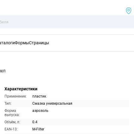
аталоги
Формы
Страницы
0мл
Характеристики
Применение:
пластик
Тип:
Смазка универсальная
Форма
аэрозоль
выпуска:
Объём, л:
0.4
EAN-13:
M-Filter