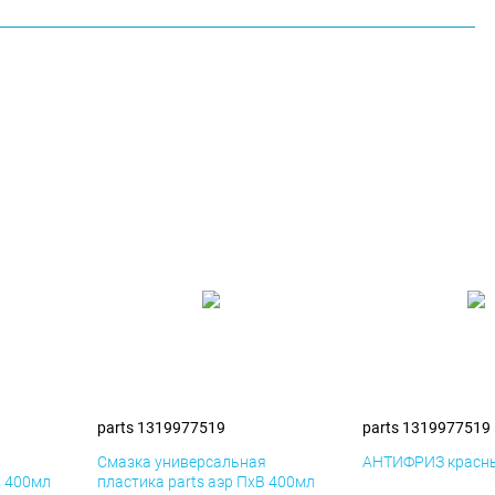
parts 1319977519
parts 1319977519
я
Смазка универсальная
АНТИФРИЗ красны
К 400мл
пластика parts аэр ПхВ 400мл