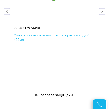
parts 217973345
par
Смазка универсальная пластика parts аэр ДиК
Сма
400мл
40
© Все права защищены.