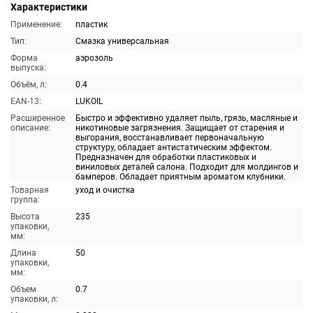
Характеристики
Применение:
пластик
Тип:
Смазка универсальная
Форма
аэрозоль
выпуска:
Объём, л:
0.4
EAN-13:
LUKOIL
Расширенное
Быстро и эффективно удаляет пыль, грязь, масляные и
описание:
никотиновые загрязнения. Защищает от старения и
выгорания, восстанавливает первоначальную
структуру, обладает антистатическим эффектом.
Предназначен для обработки пластиковых и
виниловых деталей салона. Подходит для молдингов и
бамперов. Обладает приятным ароматом клубники.
Товарная
уход и очистка
группа:
Высота
235
упаковки,
мм:
Длина
50
упаковки,
мм:
Объем
0.7
упаковки, л: