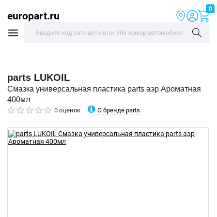
0
europart.ru
parts
LUKOIL
Смазка универсальная пластика parts аэр Ароматная
400мл
О бренде parts
0 оценок