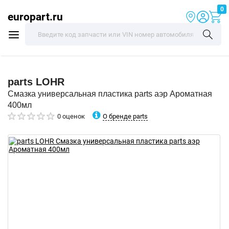
0
europart.ru
parts
LOHR
Смазка универсальная пластика parts аэр Ароматная
400мл
О бренде parts
0 оценок