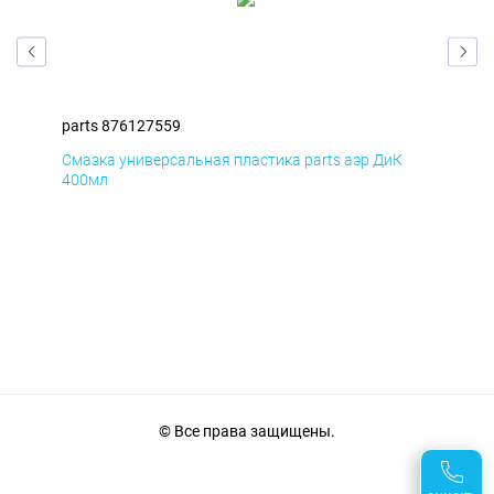
parts 876127559
par
Смазка универсальная пластика parts аэр ДиК
Сма
400мл
40
© Все права защищены.