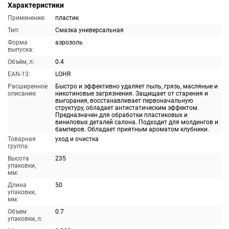
Характеристики
Применение:
пластик
Тип:
Смазка универсальная
Форма
аэрозоль
выпуска:
Объём, л:
0.4
EAN-13:
LOHR
Расширенное
Быстро и эффективно удаляет пыль, грязь, масляные и
описание:
никотиновые загрязнения. Защищает от старения и
выгорания, восстанавливает первоначальную
структуру, обладает антистатическим эффектом.
Предназначен для обработки пластиковых и
виниловых деталей салона. Подходит для молдингов и
бамперов. Обладает приятным ароматом клубники.
Товарная
уход и очистка
группа:
Высота
235
упаковки,
мм:
Длина
50
упаковки,
мм:
Объем
0.7
упаковки, л: