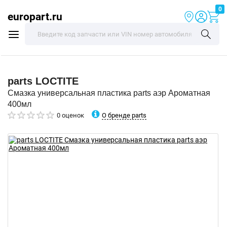
0
europart.ru
parts
LOCTITE
Смазка универсальная пластика parts аэр Ароматная
400мл
О бренде parts
0 оценок