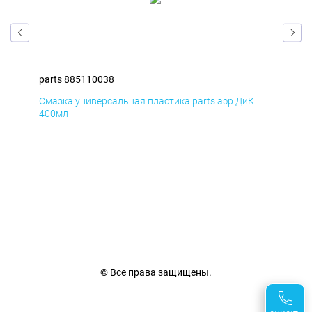
parts 885110038
par
Смазка универсальная пластика parts аэр ДиК
Сма
400мл
40
© Все права защищены.