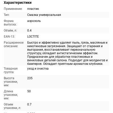
Характеристики
Применение:
пластик
Тип:
Смазка универсальная
Форма
аэрозоль
выпуска:
Объём, л:
0.4
EAN-13:
LOCTITE
Расширенное
Быстро и эффективно удаляет пыль, грязь, масляные и
описание:
никотиновые загрязнения. Защищает от старения и
выгорания, восстанавливает первоначальную
структуру, обладает антистатическим эффектом.
Предназначен для обработки пластиковых и
виниловых деталей салона. Подходит для молдингов и
бамперов. Обладает приятным ароматом клубники.
Товарная
уход и очистка
группа:
Высота
235
упаковки,
мм:
Длина
50
упаковки,
мм:
Объем
0.7
упаковки, л: