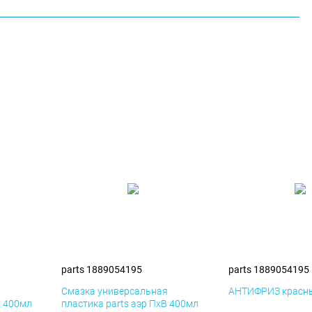
parts 1889054195
parts 1889054195
я
Смазка универсальная
АНТИФРИЗ красны
К 400мл
пластика parts аэр ПхВ 400мл