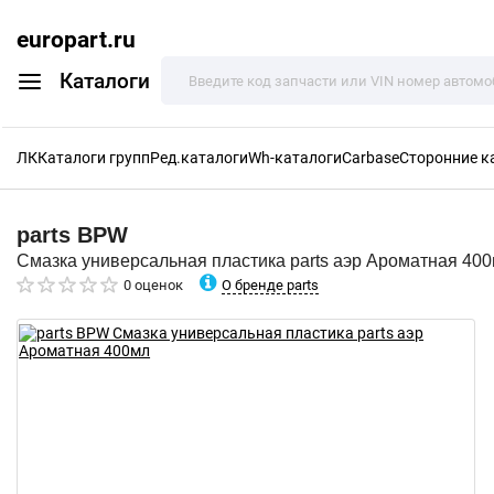
europart.ru
Каталоги
ЛК
Каталоги групп
Ред.каталоги
Wh-каталоги
Carbase
Сторонние к
parts
BPW
Смазка универсальная пластика parts аэр Ароматная 40
О бренде parts
0 оценок