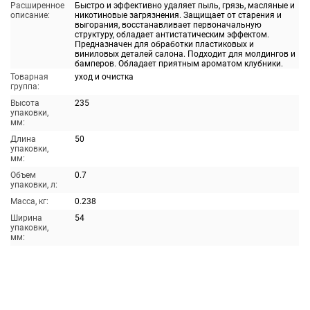
Расширенное
Быстро и эффективно удаляет пыль, грязь, масляные и
описание:
никотиновые загрязнения. Защищает от старения и
выгорания, восстанавливает первоначальную
структуру, обладает антистатическим эффектом.
Предназначен для обработки пластиковых и
виниловых деталей салона. Подходит для молдингов и
бамперов. Обладает приятным ароматом клубники.
Товарная
уход и очистка
группа:
Высота
235
упаковки,
мм:
Длина
50
упаковки,
мм:
Объем
0.7
упаковки, л:
Масса, кг:
0.238
Ширина
54
упаковки,
мм: