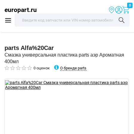
0
europart.ru
parts
Alfa%20Car
Смазка универсальная пластика parts аэр Ароматная
400мл
О бренде parts
0 оценок