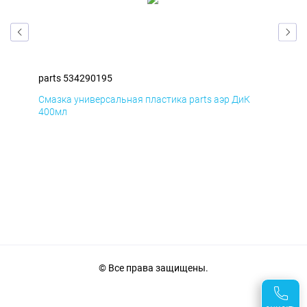
parts 534290195
par
Смазка универсальная пластика parts аэр ДиК
Сма
400мл
40
© Все права защищены.