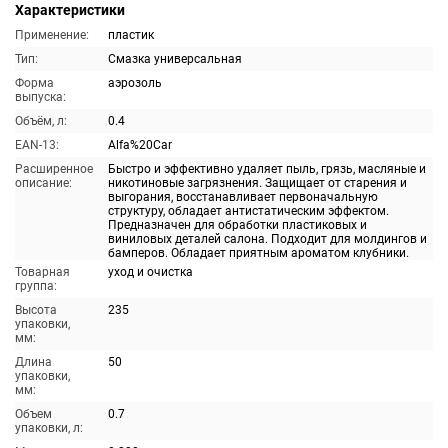
Характеристики
Применение:
пластик
Тип:
Смазка универсальная
Форма
аэрозоль
выпуска:
Объём, л:
0.4
EAN-13:
Alfa%20Car
Расширенное
Быстро и эффективно удаляет пыль, грязь, масляные и
описание:
никотиновые загрязнения. Защищает от старения и
выгорания, восстанавливает первоначальную
структуру, обладает антистатическим эффектом.
Предназначен для обработки пластиковых и
виниловых деталей салона. Подходит для молдингов и
бамперов. Обладает приятным ароматом клубники.
Товарная
уход и очистка
группа:
Высота
235
упаковки,
мм:
Длина
50
упаковки,
мм:
Объем
0.7
упаковки, л: