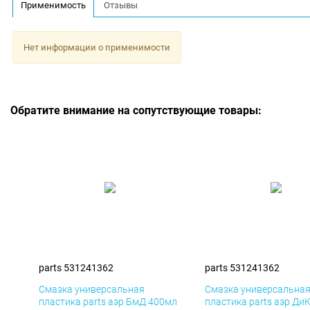
Применимость
Отзывы
Нет информации о применимости
Обратите внимание на сопутствующие товары:
parts 531241362
parts 531241362
Смазка универсальная
Смазка универсальна
пластика parts аэр БмД 400мл
пластика parts аэр Ди