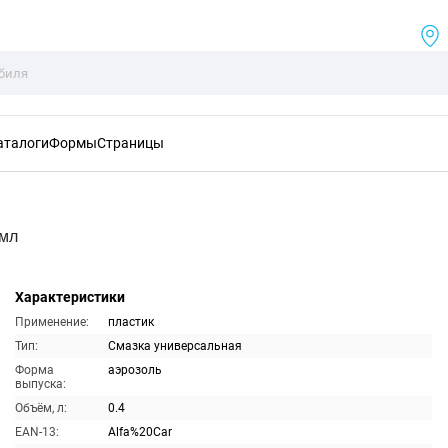
аталоги
Формы
Страницы
0мл
Характеристики
Применение:
пластик
Тип:
Смазка универсальная
Форма
аэрозоль
выпуска:
Объём, л:
0.4
EAN-13:
Alfa%20Car