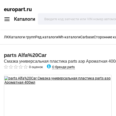
europart.ru
Каталоги
ЛК
Каталоги групп
Ред.каталоги
Wh-каталоги
Carbase
Сторонние к
parts
Alfa%20Car
Смазка универсальная пластика parts аэр Ароматная 40
О бренде parts
0 оценок