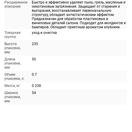
Расширенное
Быстро и эффективно удаляет пыль, грязь, масляные и
описание:
никотиновые загрязнения. Защищает от старения и
выгорания, восстанавливает первоначальную
структуру, обладает антистатическим эффектом.
Предназначен для обработки пластиковых и
виниловых деталей салона. Подходит для молдингов и
бамперов. Обладает приятным ароматом клубники.
Товарная
уход и очистка
группа:
Высота
235
упаковки,
мм:
Длина
50
упаковки,
мм:
Объем
0.7
упаковки, л:
Масса, кг:
0.238
Ширина
54
упаковки,
мм: