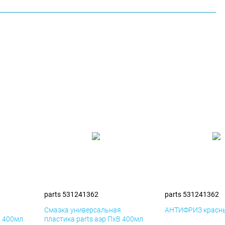
parts 531241362
parts 531241362
я
Смазка универсальная
АНТИФРИЗ красны
К 400мл
пластика parts аэр ПхВ 400мл