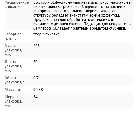
Расширенное
Быстро и эффективно удаляет пыль, грязь, масляные и
описание:
никотиновые загрязнения. Защищает от старения и
выгорания, восстанавливает первоначальную
структуру, обладает антистатическим эффектом.
Предназначен для обработки пластиковых и
виниловых деталей салона. Подходит для молдингов и
бамперов. Обладает приятным ароматом клубники.
Товарная
уход и очистка
группа:
Высота
235
упаковки,
мм:
Длина
50
упаковки,
мм:
Объем
0.7
упаковки, л:
Масса, кг:
0.238
Ширина
54
упаковки,
мм: