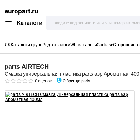
europart.ru
Каталоги
ЛК
Каталоги групп
Ред.каталоги
Wh-каталоги
Carbase
Сторонние к
parts
AIRTECH
Смазка универсальная пластика parts аэр Ароматная 40
О бренде parts
0 оценок