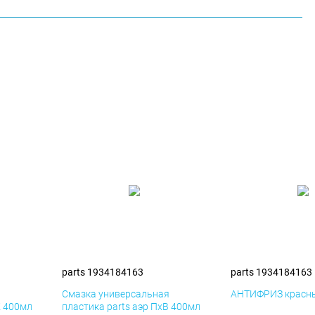
parts 1934184163
parts 1934184163
я
Смазка универсальная
АНТИФРИЗ красны
К 400мл
пластика parts аэр ПхВ 400мл