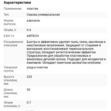
Характеристики
Применение:
пластик
Тип:
Смазка универсальная
Форма
аэрозоль
выпуска:
Объём, л:
0.4
EAN-13:
AIRTECH
Расширенное
Быстро и эффективно удаляет пыль, грязь, масляные и
описание:
никотиновые загрязнения. Защищает от старения и
выгорания, восстанавливает первоначальную
структуру, обладает антистатическим эффектом.
Предназначен для обработки пластиковых и
виниловых деталей салона. Подходит для молдингов и
бамперов. Обладает приятным ароматом клубники.
Товарная
уход и очистка
группа:
Высота
235
упаковки,
мм:
Длина
50
упаковки,
мм:
Объем
0.7
упаковки, л: