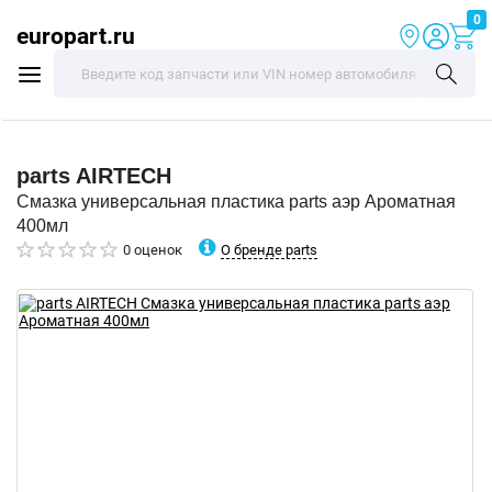
0
europart.ru
parts
AIRTECH
Смазка универсальная пластика parts аэр Ароматная
400мл
О бренде parts
0 оценок