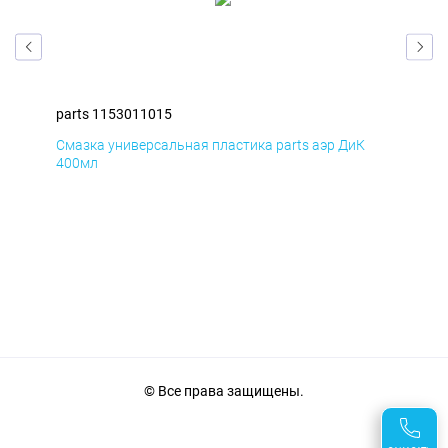
parts 1153011015
par
Смазка универсальная пластика parts аэр ДиК
Сма
400мл
40
© Все права защищены.