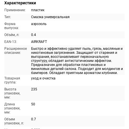
Характеристики
Применение:
пластик
Тип:
Смазка универсальная
Форма
аэрозоль
выпуска:
Объём, л:
0.4
EAN-13:
AIRKRAFT
Расширенное
Быстро и эффективно удаляет пыль, грязь, масляные и
описание:
никотиновые загрязнения. Защищает от старения и
выгорания, восстанавливает первоначальную
структуру, обладает антистатическим эффектом.
Предназначен для обработки пластиковых и
виниловых деталей салона. Подходит для молдингов и
бамперов. Обладает приятным ароматом клубники.
Товарная
уход и очистка
группа:
Высота
235
упаковки,
мм:
Длина
50
упаковки,
мм:
Объем
0.7
упаковки, л: