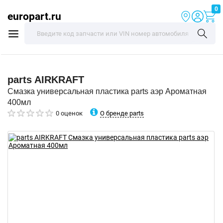
0
europart.ru
parts
AIRKRAFT
Смазка универсальная пластика parts аэр Ароматная
400мл
О бренде parts
0 оценок