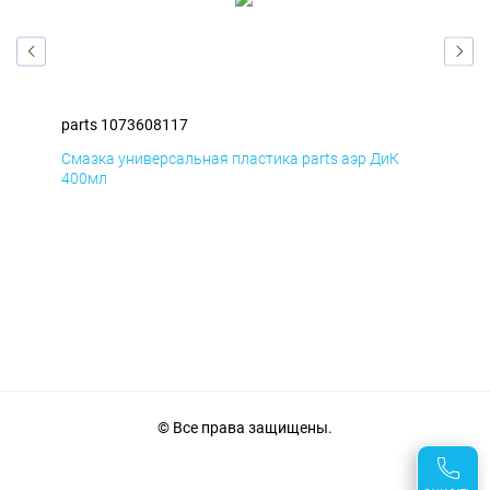
parts 1073608117
par
Смазка универсальная пластика parts аэр ДиК
Сма
400мл
40
© Все права защищены.