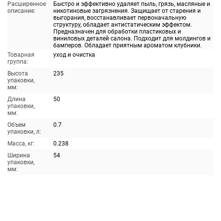
Расширенное
Быстро и эффективно удаляет пыль, грязь, масляные и
описание:
никотиновые загрязнения. Защищает от старения и
выгорания, восстанавливает первоначальную
структуру, обладает антистатическим эффектом.
Предназначен для обработки пластиковых и
виниловых деталей салона. Подходит для молдингов и
бамперов. Обладает приятным ароматом клубники.
Товарная
уход и очистка
группа:
Высота
235
упаковки,
мм:
Длина
50
упаковки,
мм:
Объем
0.7
упаковки, л:
Масса, кг:
0.238
Ширина
54
упаковки,
мм: