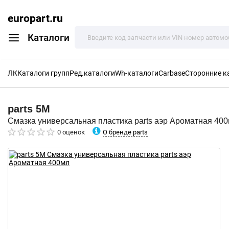
europart.ru
Каталоги
ЛК
Каталоги групп
Ред.каталоги
Wh-каталоги
Carbase
Сторонние к
parts
5M
Смазка универсальная пластика parts аэр Ароматная 40
О бренде parts
0 оценок