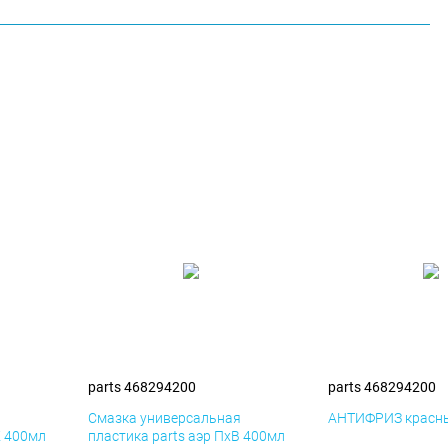
parts 468294200
parts 468294200
я
Смазка универсальная
АНТИФРИЗ красны
К 400мл
пластика parts аэр ПхВ 400мл